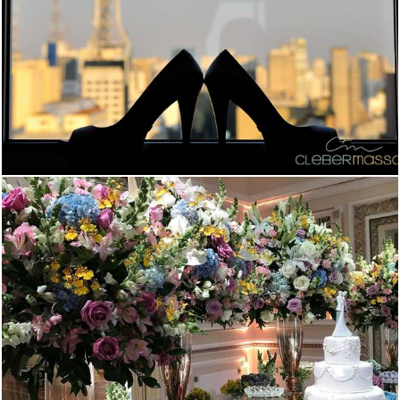
1590
0
1337
0