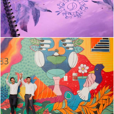
1746
22
1058
22